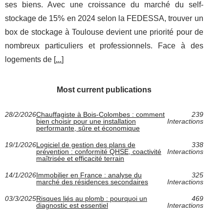
ses biens. Avec une croissance du marché du self-
stockage de 15% en 2024 selon la FEDESSA, trouver un
box de stockage à Toulouse devient une priorité pour de
nombreux particuliers et professionnels. Face à des
logements de [
...
]
Most current publications
28/2/2026
Chauffagiste à Bois-Colombes : comment
239
bien choisir pour une installation
Interactions
performante, sûre et économique
19/1/2026
Logiciel de gestion des plans de
338
prévention : conformité QHSE, coactivité
Interactions
maîtrisée et efficacité terrain
14/1/2026
Immobilier en France : analyse du
325
marché des résidences secondaires
Interactions
03/3/2025
Risques liés au plomb : pourquoi un
469
diagnostic est essentiel
Interactions