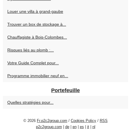
Louer une villa à grand-gaube
Trouver un box de stockage à...
Chauffagiste à Bois-Colombes...
Risques liés au plomb :...
Votre Guide Complet pour...
Programme immobilier neuf en...
Portefeuille
Quelles stratégies pour...
© 2026
Fr.p2c2group.com
/
Cookies Policy
/
RSS
p2c2group.com
|
de
|
en
|
es
|
it
|
nl