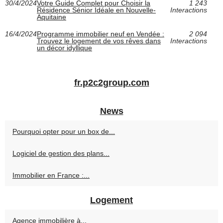
30/4/2024
Votre Guide Complet pour Choisir la
1 243
Résidence Sénior Idéale en Nouvelle-
Interactions
Aquitaine
16/4/2024
Programme immobilier neuf en Vendée :
2 094
Trouvez le logement de vos rêves dans
Interactions
un décor idyllique
fr.p2c2group.com
News
Pourquoi opter pour un box de...
Logiciel de gestion des plans...
Immobilier en France :...
Logement
Agence immobilière à...